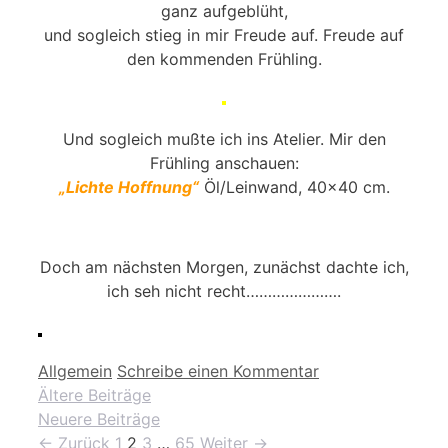
ganz aufgeblüht,
und sogleich stieg in mir Freude auf. Freude auf
den kommenden Frühling.
Und sogleich mußte ich ins Atelier. Mir den
Frühling anschauen:
„Lichte Hoffnung“
Öl/Leinwand, 40×40 cm.
Doch am nächsten Morgen, zunächst dachte ich,
ich seh nicht recht………………….
Kategorien
Allgemein
Schreibe einen Kommentar
Ältere Beiträge
Neuere Beiträge
Seite
Seite
Seite
Seite
←
Zurück
1
2
3
…
65
Weiter
→