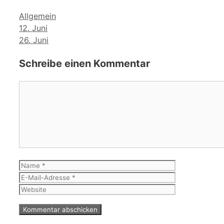
Kategorien
Allgemein
12. Juni
26. Juni
Schreibe einen Kommentar
Kommentar
Name
E-
Mail-
Website
Adresse