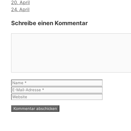
20. April
24. April
Schreibe einen Kommentar
Kommentar
Name
E-
Mail-
Website
Adresse