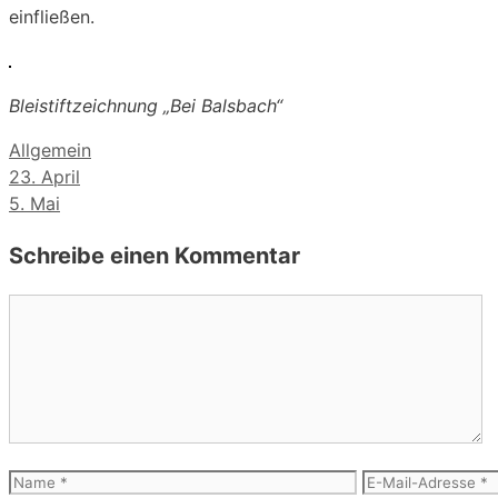
einfließen.
Bleistiftzeichnung „Bei Balsbach“
Kategorien
Allgemein
23. April
5. Mai
Schreibe einen Kommentar
Kommentar
Name
E-