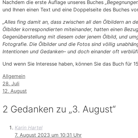
Nachdem die erste Auflage unseres Buches
„Begegnungen
und Ihnen einen Text und eine Doppelseite des Buches vor
„Alles fing damit an, dass zwischen all den Ölbildern an d
Ölbilder korrespondierten miteinander, hatten einen Bezug
Gegen­überstellung mit diesem oder jenem Ölbild, und um
Fotografie. Die Ölbilder und die Fotos sind völlig unabhän
Intentionen und Gedanken– und doch einander oft verblüff
Und wenn Sie Interesse haben, können Sie das Buch für 1
Kategorien
Allgemein
28. Juli
12. August
2 Gedanken zu „3. August“
Karin Hartel
7. August 2023 um 10:31 Uhr