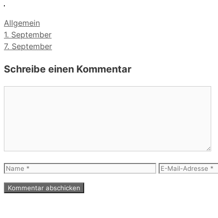
Kategorien
Allgemein
1. September
7. September
Schreibe einen Kommentar
Kommentar
Name
E-
Mail-
Adresse