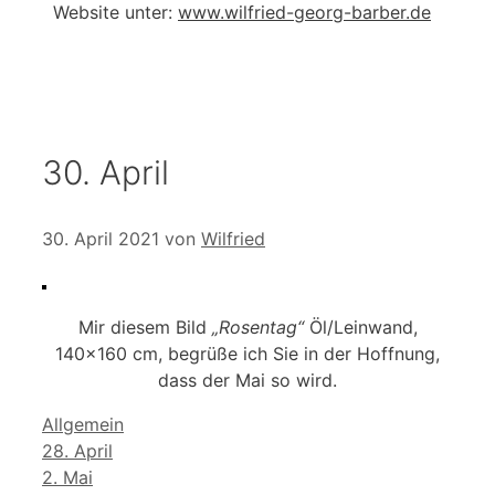
Website unter:
www.wilfried-georg-barber.de
30. April
30. April 2021
von
Wilfried
Mir diesem Bild
„Rosentag“
Öl/Leinwand,
140×160 cm, begrüße ich Sie in der Hoffnung,
dass der Mai so wird.
Kategorien
Allgemein
28. April
2. Mai