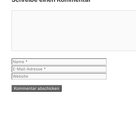
Kommentar
Name
E-
Mail-
Website
Adresse
© 2026 WinfriedGeorgBarberBlog
© 2026 WilfriedGeorgBarberBlog
• Erstellt mit