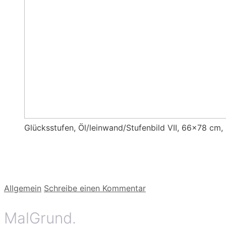
Glücksstufen, Öl/leinwand/Stufenbild VII, 66×78 cm,
Kategorien
Allgemein
Schreibe einen Kommentar
MalGrund.