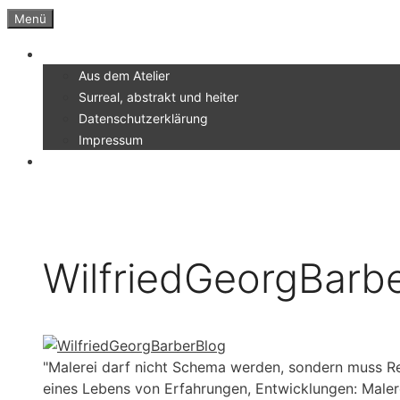
Zum
Menü
Inhalt
Menü
springen
Aus dem Atelier
Surreal, abstrakt und heiter
Datenschutzerklärung
Impressum
WilfriedGeorgBarb
"Malerei darf nicht Schema werden, sondern muss Re
eines Lebens von Erfahrungen, Entwicklungen: Male