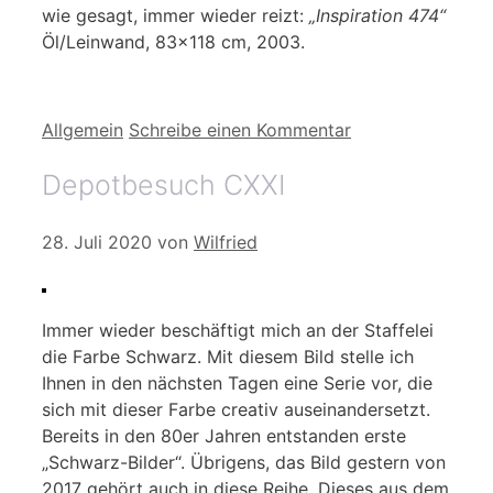
wie gesagt, immer wieder reizt:
„Inspiration 474“
Öl/Leinwand, 83×118 cm, 2003.
Kategorien
Allgemein
Schreibe einen Kommentar
Depotbesuch CXXI
28. Juli 2020
von
Wilfried
Immer wieder beschäftigt mich an der Staffelei
die Farbe Schwarz. Mit diesem Bild stelle ich
Ihnen in den nächsten Tagen eine Serie vor, die
sich mit dieser Farbe creativ auseinandersetzt.
Bereits in den 80er Jahren entstanden erste
„Schwarz-Bilder“. Übrigens, das Bild gestern von
2017 gehört auch in diese Reihe. Dieses aus dem