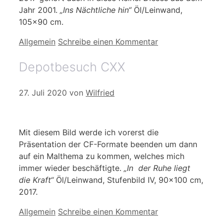
Jahr 2001.
„Ins Nächtliche hin“
Öl/Leinwand,
105×90 cm.
Kategorien
Allgemein
Schreibe einen Kommentar
Depotbesuch CXX
27. Juli 2020
von
Wilfried
Mit diesem Bild werde ich vorerst die
Präsentation der CF-Formate beenden um dann
auf ein Malthema zu kommen, welches mich
immer wieder beschäftigte.
„In der Ruhe liegt
die Kraft“
Öl/Leinwand, Stufenbild IV, 90×100 cm,
2017.
Kategorien
Allgemein
Schreibe einen Kommentar