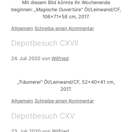
Mit diesem Bild könnte Ihr Wochenende
beginnen:
„Magische Ouvertüre“
Öl/Leinwand/CF,
106x71x58 cm, 2017.
Kategorien
Allgemein
Schreibe einen Kommentar
Depotbesuch CXVII
24. Juli 2020
von
Wilfried
„Träumerei“
Öl/Leinwand/CF, 52x40x41 cm,
2017.
Kategorien
Allgemein
Schreibe einen Kommentar
Depotbesuch CXV
23. Juli 2020
von
Wilfried