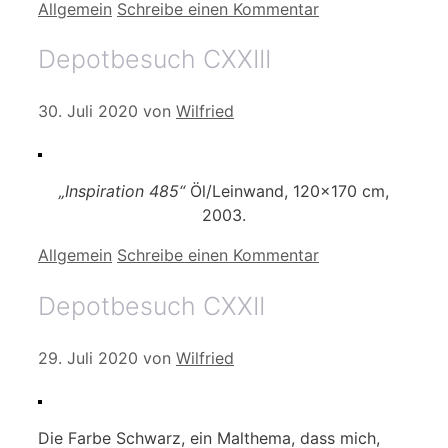
Kategorien
Allgemein
Schreibe einen Kommentar
Depotbesuch CXXIII
30. Juli 2020
von
Wilfried
„Inspiration 485“
Öl/Leinwand, 120×170 cm,
2003.
Kategorien
Allgemein
Schreibe einen Kommentar
Depotbesuch CXXII
29. Juli 2020
von
Wilfried
Die Farbe Schwarz, ein Malthema, dass mich,